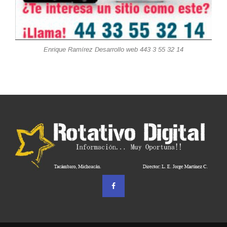
Enrique Ramírez Desarrollo web 443 3 55 32 14