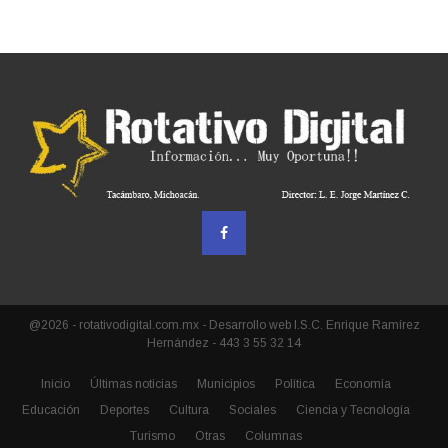
@2026 - rotativodigital.com.mx - Desarrollo web I.S.C. Enrique Ramírez
Hernández - 443 3 55 32 14
Inicio
Últimas noticias
Municipios
Política
Economía
Educación
Deportes
Cultura
Sociales
Ciencia y Tecnología
Turismo
Otras
Columnas