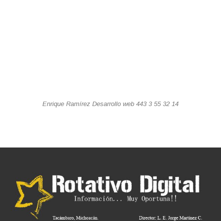
Enrique Ramírez Desarrollo web 443 3 55 32 14