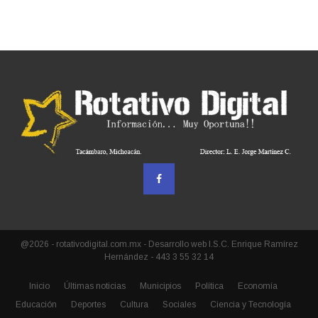
@2026 - rotativodigital.com.mx - Desarrollo web I.S.C. Enrique Ramírez
Hernández - 443 3 55 32 14
Inicio
Últimas noticias
Municipios
Política
Economía
Educación
Deportes
Cultura
Sociales
Ciencia y Tecnología