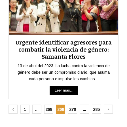
Urgente identificar agresores para
combatir la violencia de género:
Samanta Flores
13 de abril del 2023. La lucha contra la violencia de
género debe ser un compromiso diario, que asuma
cada persona e impulse los cambios...
Leer más...
Paginación
1
…
268
269
270
…
285
de