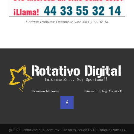
Enrique Ramírez Desarrollo web 443 3 55 32 14
@2026 - rotativodigital.com.mx - Desarrollo web I.S.C. Enrique Ramírez