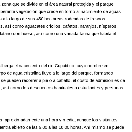
 zona que se divide en el área natural protegida y el parque
uberante vegetación que crece en torno al nacimiento de aguas
as a lo largo de sus 450 hectáreas rodeadas de fresnos,
s, así como aguacates criollos, cafetos, naranjos, nísperos,
látano con hueso, así como una variada fauna que habita el
lberga el nacimiento del río Cupatitzio, cuyo nombre en
rpo de agua cristalina fluye a lo largo del parque, formando
e pueden recorrer a pie o a caballo, el costo de admisión es de
s, así como los descuentos habituales a estudiantes y personas
a en aproximadamente una hora y media, aunque los visitantes
ntra abierto de las 9:00 a las 18:00 horas. Ahí mismo se puede