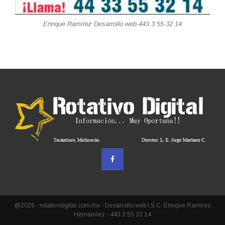
Enrique Ramírez Desarrollo web 443 3 55 32 14
@2026 - rotativodigital.com.mx - Desarrollo web I.S.C. Enrique Ramírez
Hernández - 443 3 55 32 14