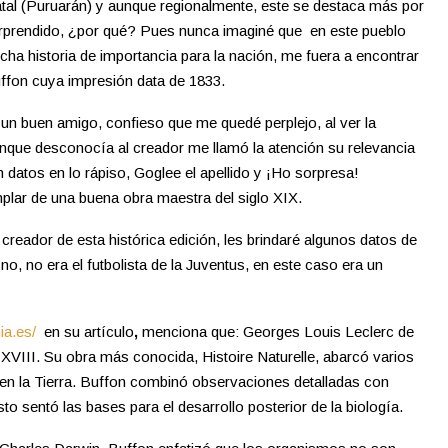
atal (Puruarán) y aunque regionalmente, este se destaca más por
orprendido, ¿por qué? Pues nunca imaginé que en este pueblo
a historia de importancia para la nación, me fuera a encontrar
ffon cuya impresión data de 1833.
un buen amigo, confieso que me quedé perplejo, al ver la
unque desconocía al creador me llamó la atención su relevancia
n datos en lo rápiso, Goglee el apellido y ¡Ho sorpresa!
plar de una buena obra maestra del siglo XIX.
eador de esta histórica edición, les brindaré algunos datos de
 no, no era el futbolista de la Juventus, en este caso era un
ia.es/
en su artículo
,
menciona que: Georges Louis Leclerc de
 XVIII. Su obra más conocida, Histoire Naturelle, abarcó varios
 en la Tierra. Buffon combinó observaciones detalladas con
sto sentó las bases para el desarrollo posterior de la biología.