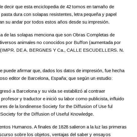
ede decir que esta enciclopedia de 42 tomos en tamaño de
asta dura con solapas resistentes, letra pequeña y papel
ejan su andar por todos estos años desde su impresión.
na de las solapas menciona que son Obras Completas de
 diversos animales no conocidos por Buffon (aumentada por
na (IMPR. DE A. BERGNES Y Ca., CALLE ESCUDELLERS. N.
 se puede afirmar que, dados los datos de impresión, fue hecha
toso editor de Barcelona, España; que según un estudio:
só a Barcelona y su vida se estabilizó al contraer
ofesor y traductor e inició su labor como publicista, influido
es de la londinense Society for the Diffusion of Use ful
ociety for the Diffusion of Useful Knowledge.
tos Humanos. A finales de 1828 salieron a la luz las primeras
iscurso sobre los objetos, ventajas del saber y ensayos