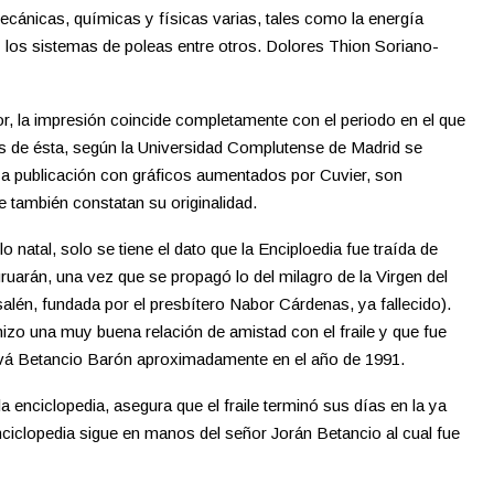
ecánicas, químicas y físicas varias, tales como la energía
 y los sistemas de poleas entre otros. Dolores Thion Soriano-
tor, la impresión coincide completamente con el periodo en el que
s de ésta, según la Universidad Complutense de Madrid se
uya publicación con gráficos aumentados por Cuvier, son
 también constatan su originalidad.
o natal, solo se tiene el dato que la Enciploedia fue traída de
ruarán, una vez que se propagó lo del milagro de la Virgen del
lén, fundada por el presbítero Nabor Cárdenas, ya fallecido).
 hizo una muy buena relación de amistad con el fraile y que fue
ová Betancio Barón aproximadamente en el año de 1991.
 la enciclopedia, asegura que el fraile terminó sus días en la ya
ciclopedia sigue en manos del señor Jorán Betancio al cual fue