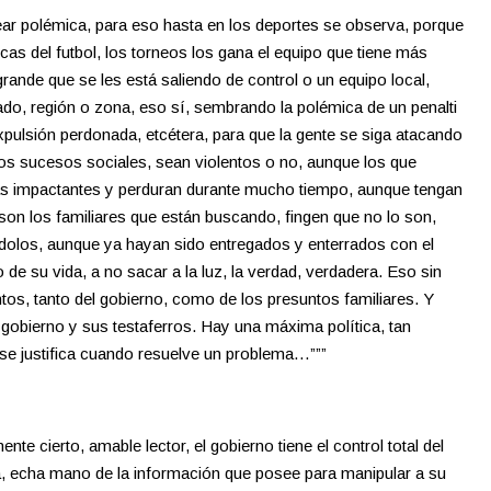
rear polémica, para eso hasta en los deportes se observa, porque
cas del futbol, los torneos los gana el equipo que tiene más
rande que se les está saliendo de control o un equipo local,
o, región o zona, eso sí, sembrando la polémica de un penalti
xpulsión perdonada, etcétera, para que la gente se siga atacando
os sucesos sociales, sean violentos o no, aunque los que
ás impactantes y perduran durante mucho tiempo, aunque tengan
 son los familiares que están buscando, fingen que no lo son,
ndolos, aunque ya hayan sido entregados y enterrados con el
de su vida, a no sacar a la luz, la verdad, verdadera. Eso sin
s, tanto del gobierno, como de los presuntos familiares. Y
obierno y sus testaferros. Hay una máxima política, tan
se justifica cuando resuelve un problema…”””
 cierto, amable lector, el gobierno tiene el control total del
a, echa mano de la información que posee para manipular a su