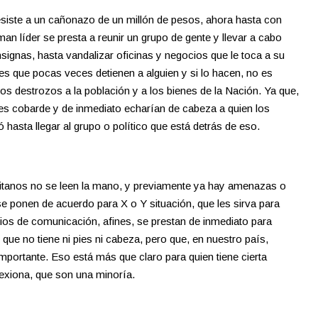
siste a un cañonazo de un millón de pesos, ahora hasta con
an líder se presta a reunir un grupo de gente y llevar a cabo
consignas, hasta vandalizar oficinas y negocios que le toca a su
es que pocas veces detienen a alguien y si lo hacen, no es
 destrozos a la población y a los bienes de la Nación. Ya que,
 es cobarde y de inmediato echarían de cabeza a quien los
asta llegar al grupo o político que está detrás de eso.
 gitanos no se leen la mano, y previamente ya hay amenazas o
se ponen de acuerdo para X o Y situación, que les sirva para
edios de comunicación, afines, se prestan de inmediato para
 que no tiene ni pies ni cabeza, pero que, en nuestro país,
importante. Eso está más que claro para quien tiene cierta
flexiona, que son una minoría.