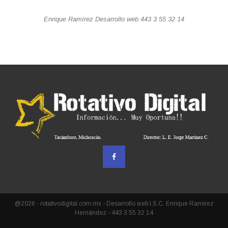
Enrique Ramírez Desarrollo web 443 3 55 32 14
@2026 - rotativodigital.com.mx - Desarrollo web I.S.C. Enrique Ramírez
Hernández - 443 3 55 32 14