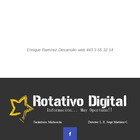
Enrique Ramírez Desarrollo web 443 3 55 32 14