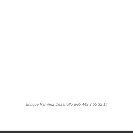
Enrique Ramírez Desarrollo web 443 3 55 32 14