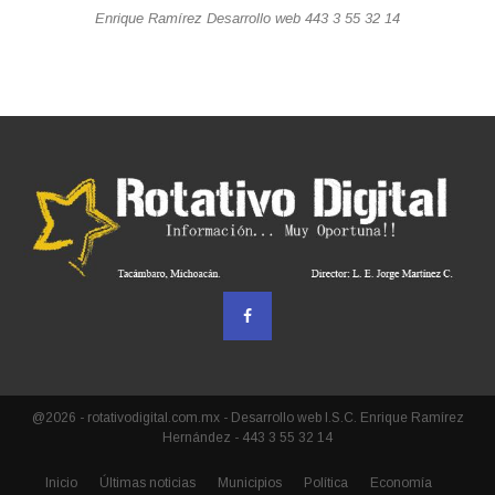
Enrique Ramírez Desarrollo web 443 3 55 32 14
@2026 - rotativodigital.com.mx - Desarrollo web I.S.C. Enrique Ramírez
Hernández - 443 3 55 32 14
Inicio
Últimas noticias
Municipios
Política
Economía