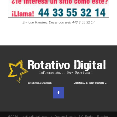
Enrique Ramírez Desarrollo web 443 3 55 32 14
@2026 - rotativodigital.com.mx - Desarrollo web I.S.C. Enrique Ramírez