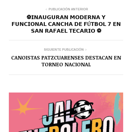
PUBLICACIÓN ANTERIOR
⚽️𝗜𝗡𝗔𝗨𝗚𝗨𝗥𝗔𝗡 𝗠𝗢𝗗𝗘𝗥𝗡𝗔 𝗬
𝗙𝗨𝗡𝗖𝗜𝗢𝗡𝗔𝗟 𝗖𝗔𝗡𝗖𝗛𝗔 𝗗𝗘 𝗙Ú𝗧𝗕𝗢𝗟 𝟳 𝗘𝗡
𝗦𝗔𝗡 𝗥𝗔𝗙𝗔𝗘𝗟 𝗧𝗘𝗖𝗔𝗥𝗜𝗢 ⚽️
SIGUIENTE PUBLICACIÓN
CANOISTAS PATZCUARENSES DESTACAN EN
TORNEO NACIONAL