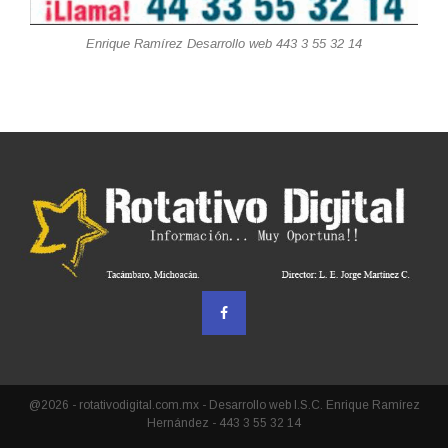
Enrique Ramírez Desarrollo web 443 3 55 32 14
@2026 - rotativodigital.com.mx - Desarrollo web I.S.C. Enrique Ramírez
Hernández - 443 3 55 32 14