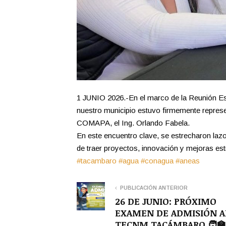
1 JUNIO 2026.-En el marco de la Reunión E
nuestro municipio estuvo firmemente represen
COMAPA, el Ing. Orlando Fabela.
En este encuentro clave, se estrecharon la
de traer proyectos, innovación y mejoras est
#tacambaro
#agua
#conagua
#aneas
PUBLICACIÓN ANTERIOR
26 DE JUNIO: PRÓXIMO
EXAMEN DE ADMISIÓN A
TECNM TACÁMBARO 🧑‍🏫