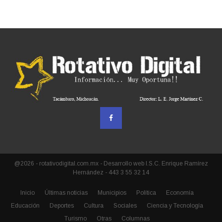
@2026 - rotativodigital.com.mx - Desarrollo web I.S.C. Enrique Ramírez
Hernández - 443 3 55 32 14
Inicio
Últimas noticias
Municipios
Política
Economía
Educación
Deportes
Cultura
Sociales
Ciencia y Tecnología
Turismo
Otras
Columnas