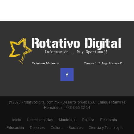
@2026 - rotativodigital.com.mx - Desarrollo web I.S.C. Enrique Ramírez
Hernández - 443 3 55 32 14
Inicio
Últimas noticias
Municipios
Política
Economía
Educación
Deportes
Cultura
Sociales
Ciencia y Tecnología