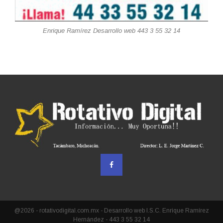
Enrique Ramírez Desarrollo web 443 3 55 32 14
@2026 - rotativodigital.com.mx - Desarrollo web I.S.C. Enrique Ramírez
Hernández - 443 3 55 32 14