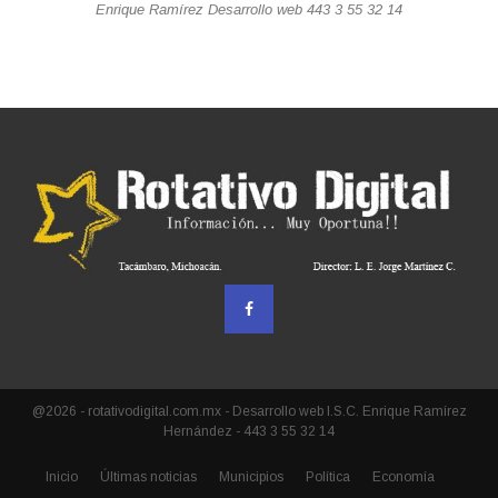
Enrique Ramírez Desarrollo web 443 3 55 32 14
@2026 - rotativodigital.com.mx - Desarrollo web I.S.C. Enrique Ramírez
Hernández - 443 3 55 32 14
Inicio
Últimas noticias
Municipios
Política
Economía