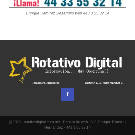
Enrique Ramírez Desarrollo web 443 3 55 32 14
@2026 - rotativodigital.com.mx - Desarrollo web I.S.C. Enrique Ramírez
Hernández - 443 3 55 32 14