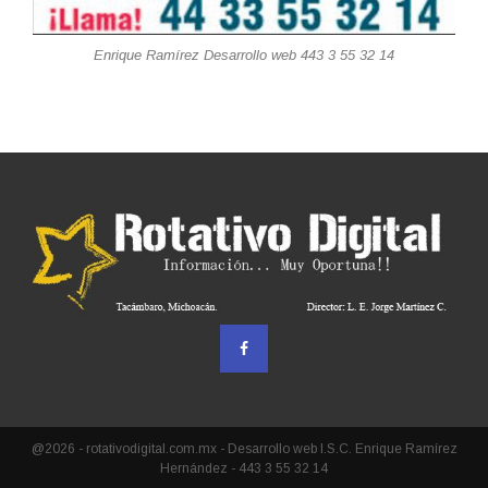
Enrique Ramírez Desarrollo web 443 3 55 32 14
@2026 - rotativodigital.com.mx - Desarrollo web I.S.C. Enrique Ramírez
Hernández - 443 3 55 32 14