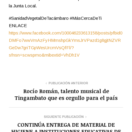
la Junta Local.
#SanidadVegetalDeTacámbaro #MásCercaDeTi
ENLACE
https://www.facebook.com/100046233613158/posts/pfbid0
DMFo7wwVmAzFyHMmshpGkYmsJrVPazd1g8gjtNZVR
GeDw7griTGpWesUrcmVsQfFl/?
sfnsn=scwspmo&mibextid=VhDh1V
PUBLICACIÓN ANTERIOR
Rocío Román, talento musical de
Tingambato que es orgullo para el país
SIGUIENTE PUBLICACIÓN
CONTINÚA ENTREGA DE MATERIAL DE
HIGIENE A INSTITUCIONES EDUCATIVAS DE