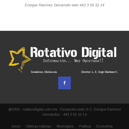
Enrique Ramírez Desarrollo web 443 3 55 32 14
@2026 - rotativodigital.com.mx - Desarrollo web I.S.C. Enrique Ramírez
Hernández - 443 3 55 32 14
Inicio
Últimas noticias
Municipios
Política
Economía