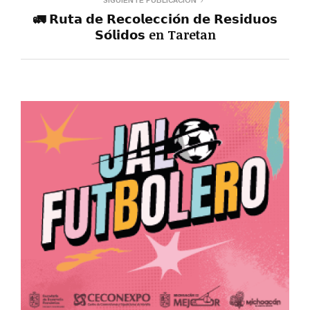
SIGUIENTE PUBLICACIÓN
🚛 𝗥𝘂𝘁𝗮 𝗱𝗲 𝗥𝗲𝗰𝗼𝗹𝗲𝗰𝗰𝗶𝗼́𝗻 𝗱𝗲 𝗥𝗲𝘀𝗶𝗱𝘂𝗼𝘀
𝗦𝗼́𝗹𝗶𝗱𝗼𝘀 en Taretan