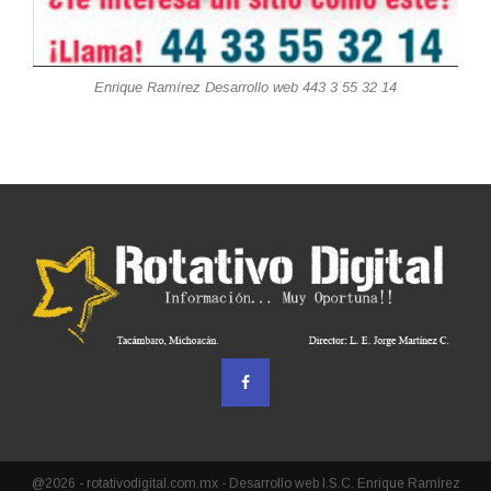
Enrique Ramírez Desarrollo web 443 3 55 32 14
@2026 - rotativodigital.com.mx - Desarrollo web I.S.C. Enrique Ramírez