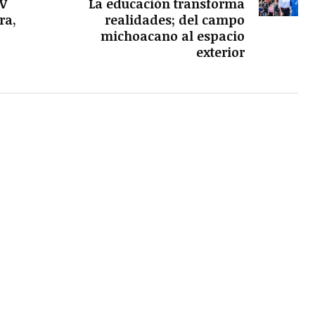
XV
La educación transforma
ra,
realidades; del campo
michoacano al espacio
o
exterior