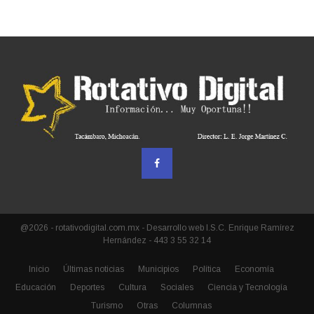
@2026 - rotativodigital.com.mx - Desarrollo web I.S.C. Enrique Ramírez
Hernández - 443 3 55 32 14
Inicio
Últimas noticias
Municipios
Política
Economía
Educación
Deportes
Cultura
Sociales
Ciencia y Tecnología
Turismo
Otras
Columnas