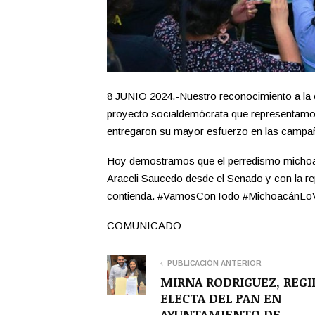
8 JUNIO 2024.-Nuestro reconocimiento a la 
proyecto socialdemócrata que representamos
entregaron su mayor esfuerzo en las campañ
Hoy demostramos que el perredismo michoac
Araceli Saucedo desde el Senado y con la re
contienda. #VamosConTodo #MichoacánLoVa
COMUNICADO
PUBLICACIÓN ANTERIOR
MIRNA RODRIGUEZ, REG
ELECTA DEL PAN EN
AYUNTAMIENTO DE