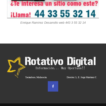
Enrique Ramírez Desarrollo web 443 3 55 32 14