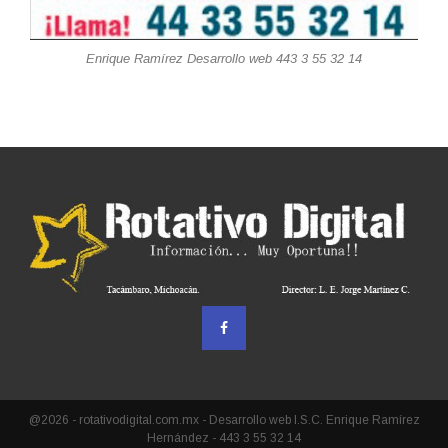
Enrique Ramírez Desarrollo web 443 3 55 32 14
@2026 - rotativodigital.com.mx - Desarrollo web I.S.C. Enrique Ramírez
Hernández - 443 3 55 32 14