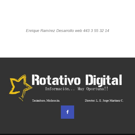
Enrique Ramírez Desarrollo web 443 3 55 32 14