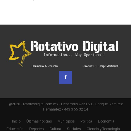
@2026 - rotativodigital.com.mx - Desarrollo web I.S.C. Enrique Ramírez
Hernández - 443 3 55 32 14
Inicio
Últimas noticias
Municipios
Política
Economía
Educación
Deportes
Cultura
Sociales
Ciencia y Tecnología