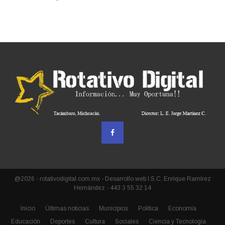
@2026 - rotativodigital.com.mx - Desarrollo web I.S.C. Enrique Ramírez
Hernández - 443 3 55 32 14
Inicio
Últimas noticias
Municipios
Política
Economía
Educación
Deportes
Cultura
Sociales
Ciencia y Tecnología