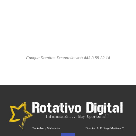
Enrique Ramírez Desarrollo web 443 3 55 32 14