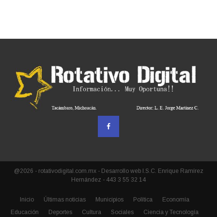
@2026 - rotativodigital.com.mx - Desarrollo web I.S.C. Enrique Ramírez
Hernández - 443 3 55 32 14
Inicio
Últimas noticias
Municipios
Política
Economía
Educación
Deportes
Cultura
Sociales
Ciencia y Tecnología