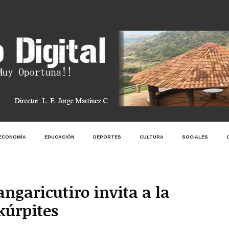
ECONOMÍA
EDUCACIÓN
DEPORTES
CULTURA
SOCIALES
ngaricutiro invita a la
kúrpites