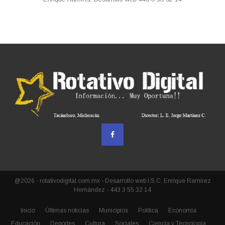
@2026 - rotativodigital.com.mx - Desarrollo web I.S.C. Enrique Ramírez
Hernández - 443 3 55 32 14
Inicio
Últimas noticias
Municipios
Política
Economía
Educación
Deportes
Cultura
Sociales
Ciencia y Tecnología