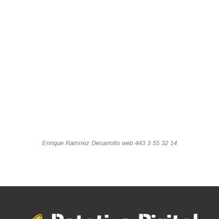
Enrique Ramírez Desarrollo web 443 3 55 32 14