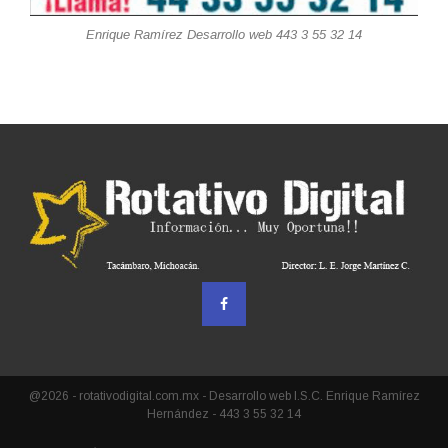
Enrique Ramírez Desarrollo web 443 3 55 32 14
@2026 - rotativodigital.com.mx - Desarrollo web I.S.C. Enrique Ramírez
Hernández - 443 3 55 32 14