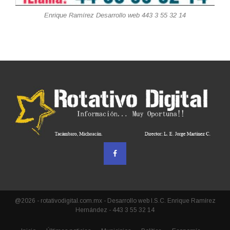
Enrique Ramírez Desarrollo web 443 3 55 32 14
@2026 - rotativodigital.com.mx - Desarrollo web I.S.C. Enrique Ramírez
Hernández - 443 3 55 32 14