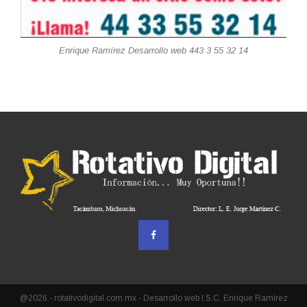
Enrique Ramírez Desarrollo web 443 3 55 32 14
@2026 - rotativodigital.com.mx - Desarrollo web I.S.C. Enrique Ramírez