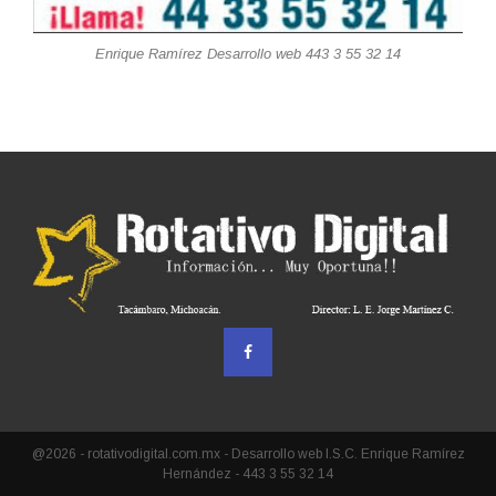
Enrique Ramírez Desarrollo web 443 3 55 32 14
@2026 - rotativodigital.com.mx - Desarrollo web I.S.C. Enrique Ramírez
Hernández - 443 3 55 32 14