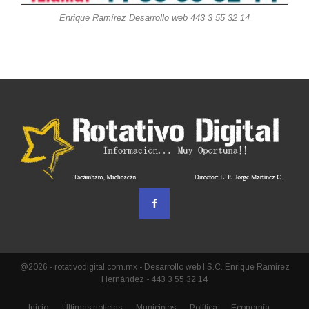
Enrique Ramírez Desarrollo web 443 3 55 32 14
@2026 - rotativodigital.com.mx - Desarrollo web I.S.C. Enrique Ramírez
Hernández - 443 3 55 32 14
Inicio
Últimas noticias
Municipios
Política
Economía