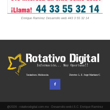
Enrique Ramírez Desarrollo web 443 3 55 32 14
@2026 - rotativodigital.com.mx - Desarrollo web I.S.C. Enrique Ramírez