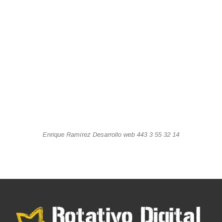
Enrique Ramírez Desarrollo web 443 3 55 32 14