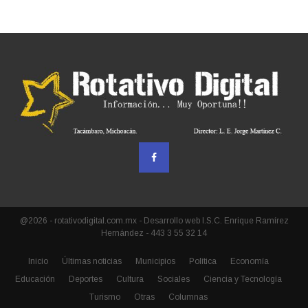
@2026 - rotativodigital.com.mx - Desarrollo web I.S.C. Enrique Ramírez
Hernández - 443 3 55 32 14
Inicio
Últimas noticias
Municipios
Política
Economía
Educación
Deportes
Cultura
Sociales
Ciencia y Tecnología
Turismo
Otras
Columnas