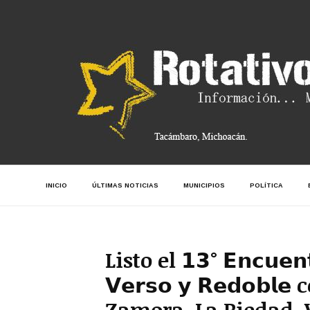
INICIO
ÚLTIMAS NOTICIAS
MUNICIPIOS
POLÍTICA
Listo el 𝟭𝟯° 𝗘𝗻𝗰𝘂𝗲𝗻𝘁
𝗩𝗲𝗿𝘀𝗼 𝘆 𝗥𝗲𝗱𝗼𝗯
Zamora, La Piedad, 