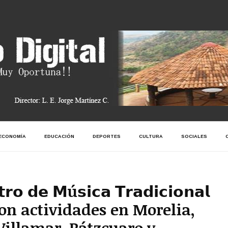
ECONOMÍA
EDUCACIÓN
DEPORTES
CULTURA
SOCIALES
𝗼 𝗱𝗲 𝗠ú𝘀𝗶𝗰𝗮 𝗧𝗿𝗮𝗱𝗶𝗰𝗶𝗼𝗻𝗮𝗹
𝗹𝗲 con actividades en Morelia,
Villamar, Pátzcuaro y