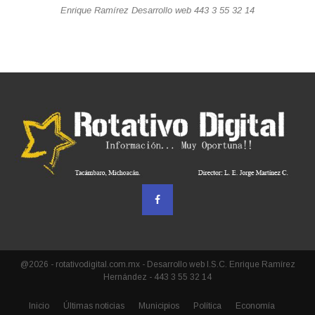
Enrique Ramírez Desarrollo web 443 3 55 32 14
@2026 - rotativodigital.com.mx - Desarrollo web I.S.C. Enrique Ramírez
Hernández - 443 3 55 32 14
Inicio
Últimas noticias
Municipios
Política
Economía