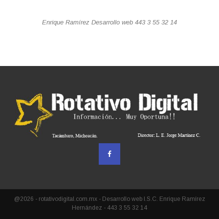
Enrique Ramírez Desarrollo web 443 3 55 32 14
@2026 - rotativodigital.com.mx - Desarrollo web I.S.C. Enrique Ramírez
Hernández - 443 3 55 32 14